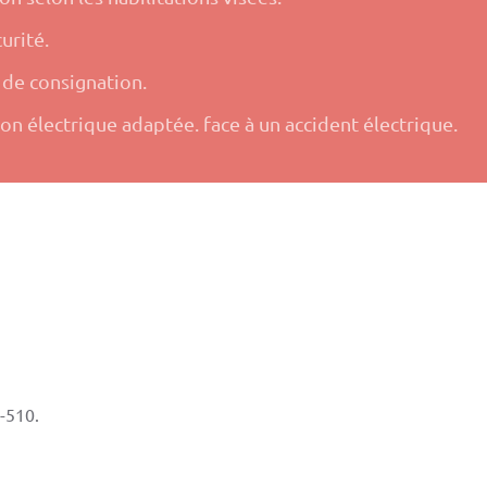
urité.
 de consignation.
ion électrique adaptée. face à un accident électrique.
-510.