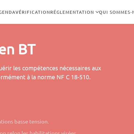
GENDA
VÉRIFICATION
RÉGLEMENTATION
QUI SOMMES-
ien BT
uérir les compétences nécessaires aux
nformément à la norme NF C 18-510.
ntions basse tension.
n selon les habilitations visées.