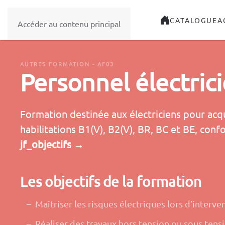
CATALOGUE
A
Accéder au contenu principal
AUTRES FORMATION - AF03
Personnel électric
Formation destinée aux électriciens pour acq
habilitations B1(V), B2(V), BR, BC et BE, co
jf_objectifs
→
Les objectifs
de la formation
Maîtriser les risques électriques lors d’interve
Réaliser des travaux hors tension ou sous tensio